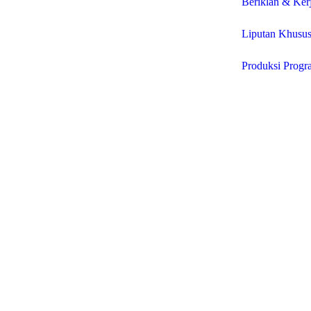
Beriklan & Ker
Liputan Khusu
Produksi Progr
© 2025 P