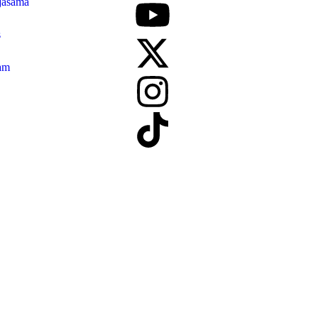
jasama
s
am
T. Badar Televisi Media Persada Bekasi
|
All Rights Reserved