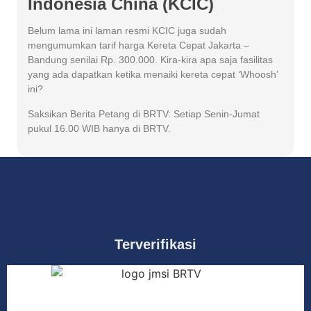
Indonesia China (KCIC)
Belum lama ini laman resmi KCIC juga sudah
mengumumkan tarif harga Kereta Cepat Jakarta –
Bandung senilai Rp. 300.000. Kira-kira apa saja fasilitas
yang ada dapatkan ketika menaiki kereta cepat ‘Whoosh’
ini?
Saksikan Berita Petang di BRTV: Setiap Senin-Jumat
pukul 16.00 WIB hanya di BRTV.
Terverifikasi