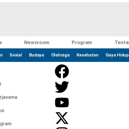
a
Newsroom
Program
Tenta
i
Sosial
Budaya
Olahraga
Kesehatan
Gaya Hidup
i
erjasama
us
ogram