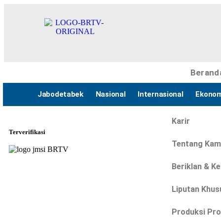
Berand
Jabodetabek
Nasional
Internasional
Ekonom
Karir
Terverifikasi
Tentang Kam
Beriklan & K
Liputan Khus
Produksi Pr