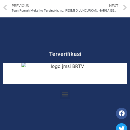
PREVIOUS
NEXT
Tuan Rumah Meksiko Tersingkir, Inggris Menang Dramatis Meski Bermain dengan 10 Pemain
RESMI DILUNCURKAN, HARGA BBM BIODIESEL B50 TETAP RP. 6.800
Terverifikasi