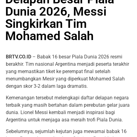
Dunia 2026, Messi
Singkirkan Tim
Mohamed Salah
BRTV.CO.ID
– Babak 16 besar Piala Dunia 2026 resmi
berakhir. Tim nasional Argentina menjadi peserta terakhir
yang memastikan tiket ke perempat final setelah
menumbangkan Mesir yang diperkuat Mohamed Salah
dengan skor 3-2 dalam laga dramatis.
Kemenangan tersebut melengkapi daftar delapan negara
terbaik yang masih bertahan dalam perebutan gelar juara
dunia. Lionel Messi kembali menjadi inspirasi bagi
Argentina untuk menjaga asa meraih trofi Piala Dunia.
Sebelumnya, sejumlah kejutan juga mewarnai babak 16