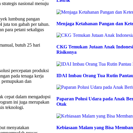
Listrik
 strategis nasional menuju
royek lumbung pangan
Menjaga Ketahanan Pangan dan Kete
 juta ton gabah per tahun.
n para petani sekaligus
manual, butuh 25 hari
CKG Temukan Jutaan Anak Indonesia
Risikonya
solusi percepatan produksi
IDAI Imbau Orang Tua Rutin Pantau
ungan pada tenaga kerja
uk pemupukan dan
ak cepat dalam mengadopsi
Paparan Polusi Udara pada Anak Be
rogram ini juga merupakan
Otak
is teknologi.
Kebiasaan Malam yang Bisa Memban
ebut menyatakan
mempermudah proses