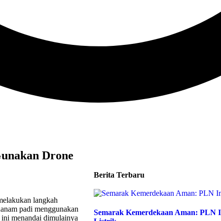
 Gunakan Drone
Berita Terbaru
 melakukan langkah
enanam padi menggunakan
Semarak Kemerdekaan Aman: PLN Im
 ini menandai dimulainya