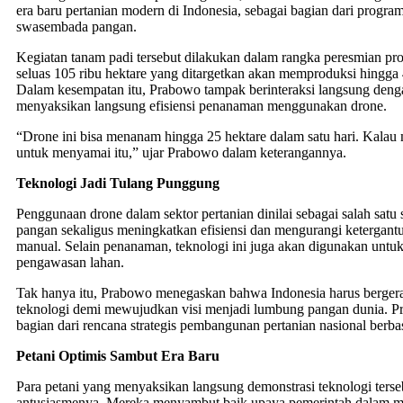
era baru pertanian modern di Indonesia, sebagai bagian dari program
swasembada pangan.
Kegiatan tanam padi tersebut dilakukan dalam rangka peresmian p
seluas 105 ribu hektare yang ditargetkan akan memproduksi hingga 4
Dalam kesempatan itu, Prabowo tampak berinteraksi langsung denga
menyaksikan langsung efisiensi penanaman menggunakan drone.
“Drone ini bisa menanam hingga 25 hektare dalam satu hari. Kalau 
untuk menyamai itu,” ujar Prabowo dalam keterangannya.
Teknologi Jadi Tulang Punggung
Penggunaan drone dalam sektor pertanian dinilai sebagai salah satu 
pangan sekaligus meningkatkan efisiensi dan mengurangi ketergant
manual. Selain penanaman, teknologi ini juga akan digunakan unt
pengawasan lahan.
Tak hanya itu, Prabowo menegaskan bahwa Indonesia harus berger
teknologi demi mewujudkan visi menjadi lumbung pangan dunia. P
bagian dari rencana strategis pembangunan pertanian nasional berbas
Petani Optimis Sambut Era Baru
Para petani yang menyaksikan langsung demonstrasi teknologi ters
antusiasmenya. Mereka menyambut baik upaya pemerintah dalam 