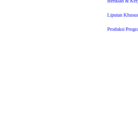
Beriklan & Ker
Liputan Khusu
Produksi Progr
© 2025 P