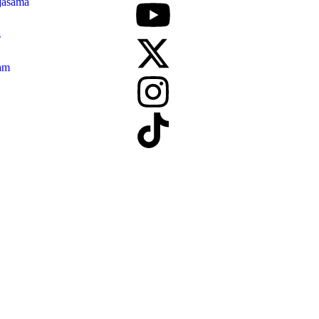
jasama
s
am
T. Badar Televisi Media Persada Bekasi
|
All Rights Reserved