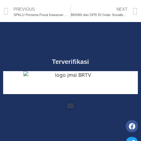
PREVIOUS
NEXT
SPKLU Pertama Pusat Kawasan Olahraga Tanah Air Resmi Hadir di GBK
BKKBN dan DPR RI Gelar Sosialisasi Program Bangga Kencana di Bekasi, Bahas Stunting dan Peran Keluarga
Terverifikasi