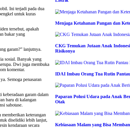
Listrik
bil. Ini terjadi pada dua
bengkel untuk kuras
Menjaga Ketahanan Pangan dan Kete
den tersebut, apakah
han bakar yang
CKG Temukan Jutaan Anak Indonesia
ng garam?” lanjutnya.
Risikonya
ia sosial. Banyak yang
 serupa. Dwi juga membuka
lom komentar.
IDAI Imbau Orang Tua Rutin Pantau
 ya. Semoga penasaran
sti keberadaan garam dalam
Paparan Polusi Udara pada Anak Be
an baru di kalangan
Otak
si sabotase.
m memberikan keterangan
k diselidiki lebih lanjut,
Kebiasaan Malam yang Bisa Memban
esin kendaraan secara