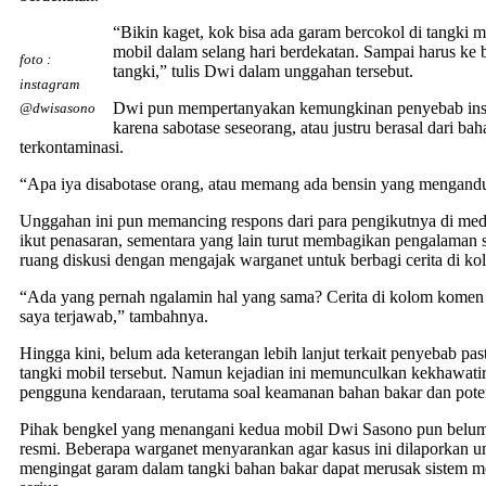
“Bikin kaget, kok bisa ada garam bercokol di tangki mo
mobil dalam selang hari berdekatan. Sampai harus ke 
foto :
tangki,” tulis Dwi dalam unggahan tersebut.
instagram
Dwi pun mempertanyakan kemungkinan penyebab insi
@dwisasono
karena sabotase seseorang, atau justru berasal dari ba
terkontaminasi.
“Apa iya disabotase orang, atau memang ada bensin yang mengandu
Unggahan ini pun memancing respons dari para pengikutnya di med
ikut penasaran, sementara yang lain turut membagikan pengalaman
ruang diskusi dengan mengajak warganet untuk berbagi cerita di ko
“Ada yang pernah ngalamin hal yang sama? Cerita di kolom komen
saya terjawab,” tambahnya.
Hingga kini, belum ada keterangan lebih lanjut terkait penyebab pa
tangki mobil tersebut. Namun kejadian ini memunculkan kekhawatir
pengguna kendaraan, terutama soal keamanan bahan bakar dan poten
Pihak bengkel yang menangani kedua mobil Dwi Sasono pun belu
resmi. Beberapa warganet menyarankan agar kasus ini dilaporkan untu
mengingat garam dalam tangki bahan bakar dapat merusak sistem m