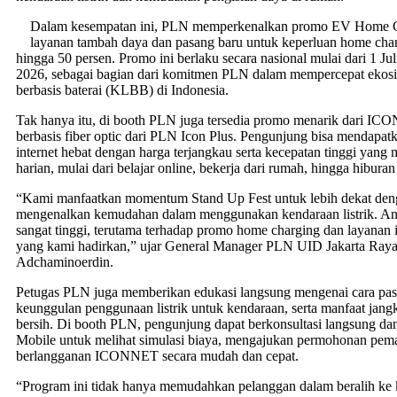
Dalam kesempatan ini, PLN memperkenalkan promo EV Home Cha
layanan tambah daya dan pasang baru untuk keperluan home cha
hingga 50 persen. Promo ini berlaku secara nasional mulai dari 1 Ju
2026, sebagai bagian dari komitmen PLN dalam mempercepat ekosis
berbasis baterai (KLBB) di Indonesia.
Tak hanya itu, di booth PLN juga tersedia promo menarik dari I
berbasis fiber optic dari PLN Icon Plus. Pengunjung bisa mendapa
internet hebat dengan harga terjangkau serta kecepatan tinggi yang 
harian, mulai dari belajar online, bekerja dari rumah, hingga hiburan
“Kami manfaatkan momentum Stand Up Fest untuk lebih dekat deng
mengenalkan kemudahan dalam menggunakan kendaraan listrik. A
sangat tinggi, terutama terhadap promo home charging dan layanan 
yang kami hadirkan,” ujar General Manager PLN UID Jakarta Ray
Adchaminoerdin.
Petugas PLN juga memberikan edukasi langsung mengenai cara pas
keunggulan penggunaan listrik untuk kendaraan, serta manfaat jangk
bersih. Di booth PLN, pengunjung dapat berkonsultasi langsung 
Mobile untuk melihat simulasi biaya, mengajukan permohonan pemas
berlangganan ICONNET secara mudah dan cepat.
“Program ini tidak hanya memudahkan pelanggan dalam beralih ke ke