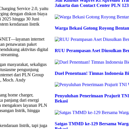
Staf Khusus Wapres RI Apresiasi T
Jakarta dan Contact Center PLN 123
rging Service 2.0, yaitu
rging dengan diskon biaya
li 2025 hingga 30 Juni
tem kendaraan listrik
Warga Bekasi Gotong Royong Bentan
CONNET—layanan internet
tkan penawaran paket
mendukung aktivitas digital
RUU Perampasan Aset Diusulkan Be
 streaming.
an masyarakat, sekaligus
ntusiasme pengunjung
Duel Penentuan! Timnas Indonesia Bi
internet dari PLN Group
a, Moch. Andy
ang home charger,
Penyuluhan Penerimaan Prajurit TN
a panjang dari energi
Bekasi
dan mengakses layanan PLN
angan listrik, hingga
Satgas TMMD ke-129 Bersama Warga
ndaraan listrik, tapi juga
Bekasi