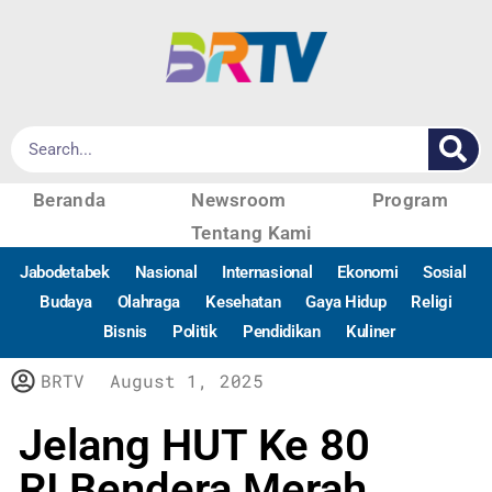
Beranda
Newsroom
Program
Tentang Kami
Jabodetabek
Nasional
Internasional
Ekonomi
Sosial
Budaya
Olahraga
Kesehatan
Gaya Hidup
Religi
Bisnis
Politik
Pendidikan
Kuliner
BRTV
August 1, 2025
Jelang HUT Ke 80
RI,Bendera Merah