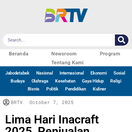
Beranda
Newsroom
Program
Tentang Kami
Jabodetabek
Nasional
Internasional
Ekonomi
Sosial
Budaya
Olahraga
Kesehatan
Gaya Hidup
Religi
Bisnis
Politik
Pendidikan
Kuliner
BRTV
October 7, 2025
Lima Hari Inacraft
2025, Penjualan