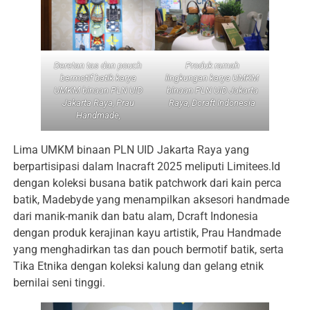
Deretan tas dan pouch
Produk ramah
bermotif batik karya
lingkungan karya UMKM
UMKM binaan PLN UID
binaan PLN UID Jakarta
Jakarta Raya, Prau
Raya, Dcraft Indonesia
Handmade,
Lima UMKM binaan PLN UID Jakarta Raya yang
berpartisipasi dalam Inacraft 2025 meliputi Limitees.Id
dengan koleksi busana batik patchwork dari kain perca
batik, Madebyde yang menampilkan aksesori handmade
dari manik-manik dan batu alam, Dcraft Indonesia
dengan produk kerajinan kayu artistik, Prau Handmade
yang menghadirkan tas dan pouch bermotif batik, serta
Tika Etnika dengan koleksi kalung dan gelang etnik
bernilai seni tinggi.