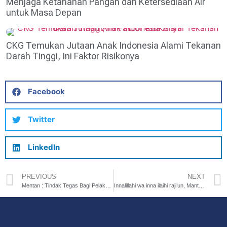
Menjaga Ketahanan Pangan dan Ketersediaan Air
untuk Masa Depan
CKG Temukan Jutaan Anak Indonesia Alami Tekanan
Darah Tinggi, Ini Faktor Risikonya
Facebook
Twitter
LinkedIn
PREVIOUS
NEXT
Mentan : Tindak Tegas Bagi Pelaku Penjual Beras Tidak Sesuai Standar
Innalillahi wa inna ilaihi raji’un, Mantan Menteri Agama Suryadharma Ali Tutup Usia