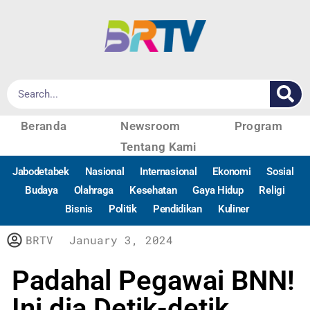
Beranda
Newsroom
Program
Tentang Kami
Jabodetabek
Nasional
Internasional
Ekonomi
Sosial
Budaya
Olahraga
Kesehatan
Gaya Hidup
Religi
Bisnis
Politik
Pendidikan
Kuliner
BRTV
January 3, 2024
Padahal Pegawai BNN!
Ini dia Detik-detik