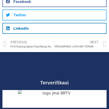
Facebook
Twitter
LinkedIn
PREVIOUS
NEXT
PLN Dukung Ajang Final Abang None Kepulauan Seribu 2025 dengan Listrik Andal dan Layanan Prima
PENUMPANG LION AIR TERIAK B*OM, LION AIR BATAL TERBANG?
Terverifikasi