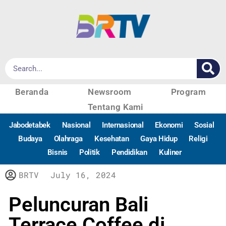
Beranda
Newsroom
Program
Tentang Kami
Jabodetabek
Nasional
Internasional
Ekonomi
Sosial
Budaya
Olahraga
Kesehatan
Gaya Hidup
Religi
Bisnis
Politik
Pendidikan
Kuliner
BRTV
July 16, 2024
Peluncuran Bali
Terrace Coffee di