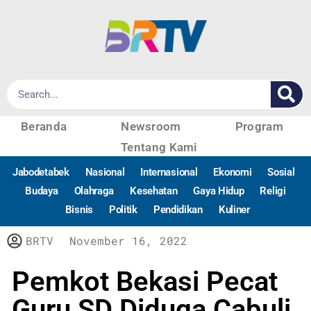
Beranda
Newsroom
Program
Tentang Kami
Jabodetabek
Nasional
Internasional
Ekonomi
Sosial
Budaya
Olahraga
Kesehatan
Gaya Hidup
Religi
Bisnis
Politik
Pendidikan
Kuliner
BRTV
November 16, 2022
Pemkot Bekasi Pecat
Guru SD Diduga Cabuli