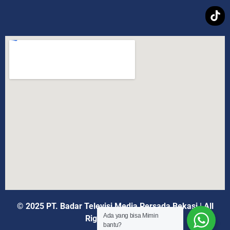
© 2025 PT. Badar Televisi Media Persada Bekasi
|
All
Ada yang bisa Mimin
Rights Reserved
bantu?