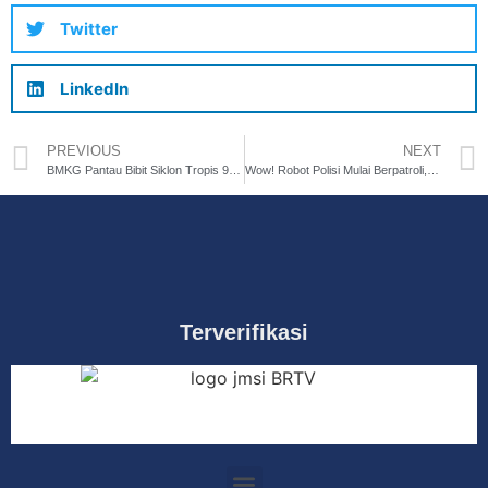
Twitter
LinkedIn
PREVIOUS
NEXT
BMKG Pantau Bibit Siklon Tropis 98W, Picu Cuaca Ekstrem di Indonesia Timur
Wow! Robot Polisi Mulai Berpatroli, Diperkenalkan di HUT Bhayangkara
Terverifikasi