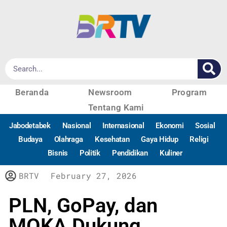
Beranda
Newsroom
Program
Tentang Kami
Jabodetabek
Nasional
Internasional
Ekonomi
Sosial
Budaya
Olahraga
Kesehatan
Gaya Hidup
Religi
Bisnis
Politik
Pendidikan
Kuliner
BRTV
February 27, 2026
PLN, GoPay, dan
MOKA Dukung