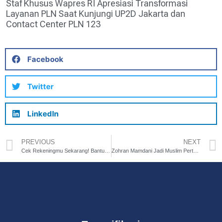
Staf Khusus Wapres RI Apresiasi Transformasi
Layanan PLN Saat Kunjungi UP2D Jakarta dan
Contact Center PLN 123
Facebook
Twitter
LinkedIn
PREVIOUS
NEXT
Cek Rekeningmu Sekarang! Bantuan Subsidi Upah ‘BSU’ Rp. 600 Ribu Telah Cair
Zohran Mamdani Jadi Muslim Pertama Calon Wali Kota New York