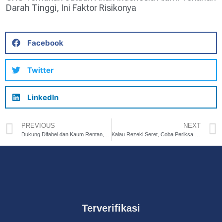
Darah Tinggi, Ini Faktor Risikonya
Facebook
Twitter
LinkedIn
PREVIOUS
NEXT
Dukung Difabel dan Kaum Rentan, PLN UID Jakarta Raya Raih Platinum di Nusantara CSR Awards 2025
Kalau Rezeki Seret, Coba Periksa Wudhu Dan Sholatmu
Terverifikasi