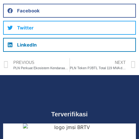
Facebook
Twitter
LinkedIn
PREVIOUS
NEXT
PLN Perkuat Ekosistem Kendaraan Listrik, Resmikan 3 SPKLU di BP2TL Jakarta
PLN Teken PJBTL Total 119 MVA dengan MRT Fase 2 dan DAMAC Digital, Dukung Pertumbuhan Ekonomi Jakarta
Terverifikasi