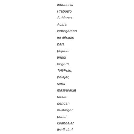
Indonesia
Prabowo
Subianto.
Acara
kenegaraan
ini dihadiri
para
pejabat
tinggi
negara,
TNI/Polri,
pelajar,
serta
masyarakat
umum
dengan
dukungan
penuh
keandalan
listrik dari