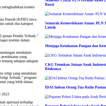
Semester I 2026, PLN Perluas Akses L
Barat
m menghadirkan konten
esia Daerah (KPID) Jawa
Semarak Kemerdekaan Aman: PLN Im
ius untuk dua kategori
Listrik
Liputan Pemilu Terbaik,”
ebagai nomine dalam
Menjaga Ketahanan Pangan dan Kete
a pandangan mendalam
n pendekatan yang
 tentang tahapan-tahapan
CKG Temukan Jutaan Anak Indonesia
Risikonya
ten religi yang mendalam
Religi Terbaik,” program
haman yang lebih dalam
IDAI Imbau Orang Tua Rutin Pantau
tuk apresiasi terhadap
Paparan Polusi Udara pada Anak Be