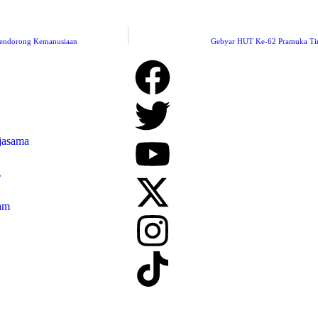
 Mendorong Kemanusiaan
Gebyar HUT Ke-62 Pramuka Ting
jasama
s
am