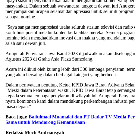
upaya stasiun penyiaran lokal dalam menghadirkan konten yang ber
masyarakat. Dalam sebuah wawancara, anggota dewan juri Anugera
menyampaikan ucapan selamat dan apresiasi untuk seluruh program
sebagai nomine.
“Saya sangat mengapresiasi usaha seluruh stasiun televisi dan radi
kontribusi positif melalui konten berkualitas mereka. Semua program
nomine telah menghadirkan inovasi dan makna yang mendalam bagi
salah satu dewan juri.
Anugerah Penyiaran Jawa Barat 2023 dijadwalkan akan diselenggar
Agustus 2023 di Graha Asia Plaza Sumedang.
Acara ini diikuti oleh kurang lebih dari 300 lembaga penyiaran, term
yang akan bersaing dalam berbagai kategori yang berbeda.
Dalam pernyataan penutup, Ketua KPID Jawa Barat, Adiyana Sel
“Meski dalam keterbatasan waktu, KPID Jawa Barat tetap semanga
kepada semua lembaga penyiaran di wilayah ini. Anugerah Penyiara
nyata komitmen kami dalam mendukung perkembangan industri peny
masa depan.”
Baca juga:
Baitulmaal Muamalat dan PT Badar TV Media Pers
Sama untuk Mendorong Kemanusiaan
Redaksi: Moch Andriansyah