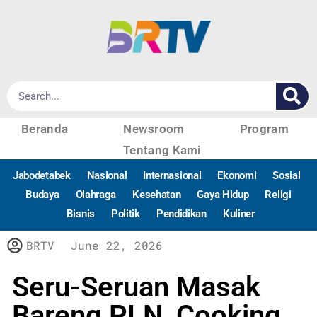
Beranda
Newsroom
Program
Tentang Kami
Jabodetabek
Nasional
Internasional
Ekonomi
Sosial
Budaya
Olahraga
Kesehatan
Gaya Hidup
Religi
Bisnis
Politik
Pendidikan
Kuliner
BRTV
June 22, 2026
Seru-Seruan Masak
Bareng PLN, Cooking