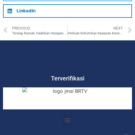
LinkedIn
PREVIOUS
NEXT
Terangi Rumah, Hadirkan Harapan: Polres Metro Bekasi Apresiasi PLN Cikarang Berikan Sambungan Listrik Gratis bagi Penerima Rumah Layak Huni Hari Bhayangkara ke-80
Perkuat Kelistrikan Kawasan Kenegaraan, Posko Siaga PLN Istana Wakil Presiden Resmi Beroperasi
Terverifikasi