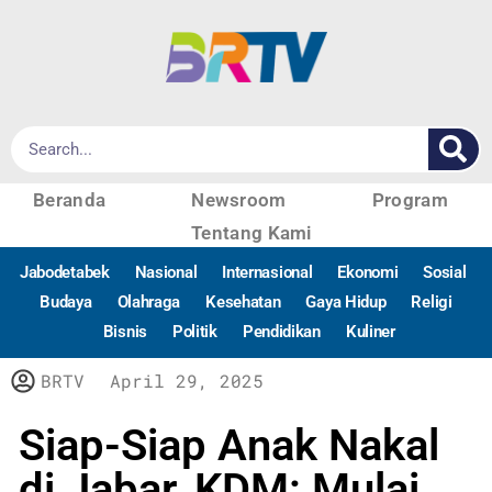
Beranda
Newsroom
Program
Tentang Kami
Jabodetabek
Nasional
Internasional
Ekonomi
Sosial
Budaya
Olahraga
Kesehatan
Gaya Hidup
Religi
Bisnis
Politik
Pendidikan
Kuliner
BRTV
April 29, 2025
Siap-Siap Anak Nakal
di Jabar, KDM: Mulai