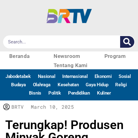
Beranda
Newsroom
Program
Tentang Kami
Jabodetabek
Nasional
Internasional
Ekonomi
Sosial
Budaya
Olahraga
Kesehatan
Gaya Hidup
Religi
Bisnis
Politik
Pendidikan
Kuliner
BRTV
March 10, 2025
Terungkap! Produsen
Minyak Goreng