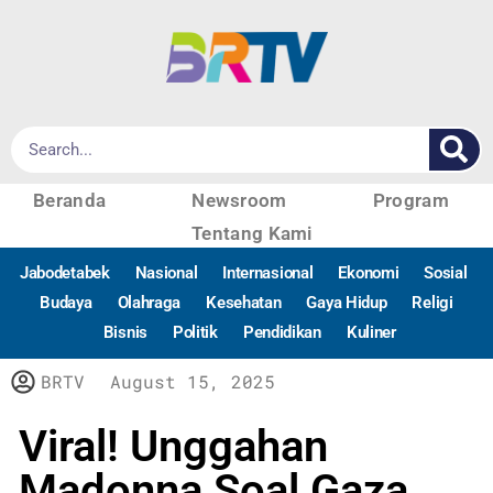
Beranda
Newsroom
Program
Tentang Kami
Jabodetabek
Nasional
Internasional
Ekonomi
Sosial
Budaya
Olahraga
Kesehatan
Gaya Hidup
Religi
Bisnis
Politik
Pendidikan
Kuliner
BRTV
August 15, 2025
Viral! Unggahan
Madonna Soal Gaza