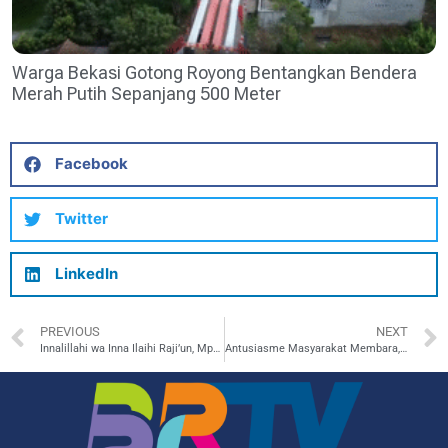
Warga Bekasi Gotong Royong Bentangkan Bendera
Merah Putih Sepanjang 500 Meter
Facebook
Twitter
LinkedIn
PREVIOUS
NEXT
Innalillahi wa Inna Ilaihi Raji’un, Mpo Alpa Wafat Pagi Ini
Antusiasme Masyarakat Membara, Ribuan Warga Antre Ambil Undangan HUT RI Ke-80 di Istana Merdeka