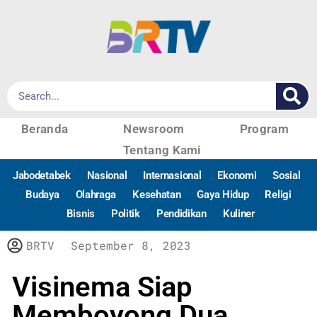
Beranda
Newsroom
Program
Tentang Kami
Jabodetabek
Nasional
Internasional
Ekonomi
Sosial
Budaya
Olahraga
Kesehatan
Gaya Hidup
Religi
Bisnis
Politik
Pendidikan
Kuliner
BRTV
September 8, 2023
Visinema Siap
Memboyong Dua