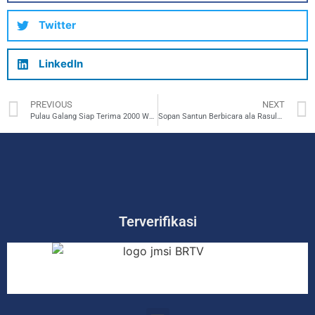
Twitter
LinkedIn
PREVIOUS
NEXT
Pulau Galang Siap Terima 2000 Warga Gaza, Evakuasikah?
Sopan Santun Berbicara ala Rasulullah SAW, Cerminan Iman yang Perlu Diteladani
Terverifikasi