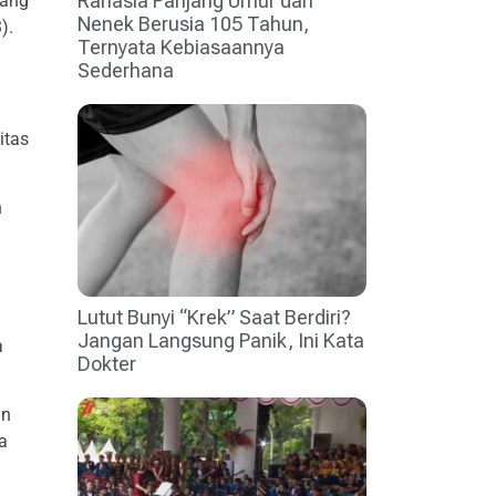
Rahasia Panjang Umur dari
yang
Nenek Berusia 105 Tahun,
3).
Ternyata Kebiasaannya
Sederhana
itas
n
Lutut Bunyi “Krek” Saat Berdiri?
Jangan Langsung Panik, Ini Kata
a
Dokter
an
a