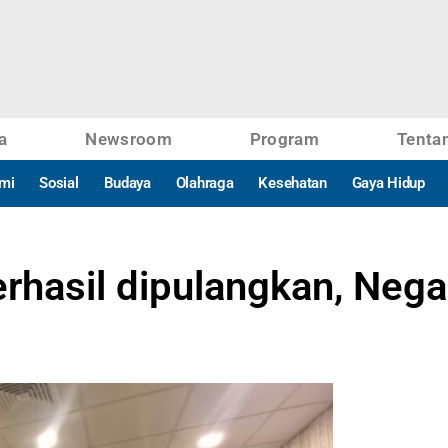
a
Newsroom
Program
Tenta
mi
Sosial
Budaya
Olahraga
Kesehatan
Gaya Hidup
hasil dipulangkan, Neg