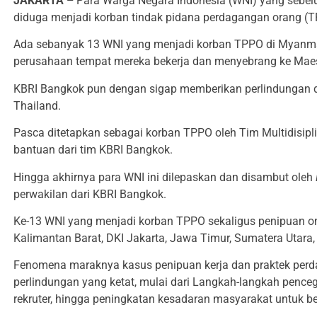
JAKARTA –
Para Warga Negara Indonesia (WNI) yang sebe
diduga menjadi korban tindak pidana perdagangan orang (TP
Ada sebanyak 13 WNI yang menjadi korban TPPO di Myanmar. D
perusahaan tempat mereka bekerja dan menyebrang ke Maes
KBRI Bangkok pun dengan sigap memberikan perlindungan d
Thailand.
Pasca ditetapkan sebagai korban TPPO oleh Tim Multidisipl
bantuan dari tim KBRI Bangkok.
Hingga akhirnya para WNI ini dilepaskan dan disambut oleh
perwakilan dari KBRI Bangkok.
Ke-13 WNI yang menjadi korban TPPO sekaligus penipuan onli
Kalimantan Barat, DKI Jakarta, Jawa Timur, Sumatera Utara
Fenomena maraknya kasus penipuan kerja dan praktek per
perlindungan yang ketat, mulai dari Langkah-langkah penc
rekruter, hingga peningkatan kesadaran masyarakat untuk 