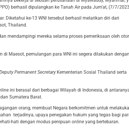
lumnya bekerja di sebuah perusahaan di Myawaddy, Myanmar, 
PO) berhasil dipulangkan ke Tanah Air pada Jum’at, (7/7/202
iketahui ke-13 WNI tersebut berhasil melarikan diri dari
ot, Thailand.
an mendampingi mereka selama proses pemeriksaan oleh otor
in di Maesot, pemulangan para WNI ini segera dilakukan denga
Deputy Permanent Secretary
Kementerian Sosial Thailand serta
ne ini berasal dari berbagai Wilayah di Indonesia, di antarany
, dan Sumatera Barat.
dagangan orang, membuat Negara berkomitmen untuk melakuk
egahan terjadinya, upaya penegakan hukum yang tegas bagi par
berhati-hati dengan modus penipuan
online
yang bertebaran.