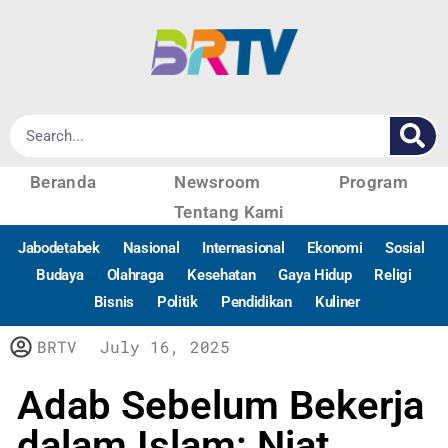
Beranda
Newsroom
Program
Tentang Kami
Jabodetabek
Nasional
Internasional
Ekonomi
Sosial
Budaya
Olahraga
Kesehatan
Gaya Hidup
Religi
Bisnis
Politik
Pendidikan
Kuliner
BRTV
July 16, 2025
Adab Sebelum Bekerja
dalam Islam: Niat