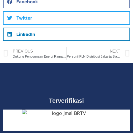
Facebook
Twitter
LinkedIn
PREVIOUS
NEXT
Dukung Penggunaan Energi Ramah Lingkungan, PLN-KLHK Resmikan SPKLU Hingga Konvoi Motor Listrik
Personil PLN Distribusi Jakarta Siap Siaga Amankan Perayaan Idul Adha
Terverifikasi