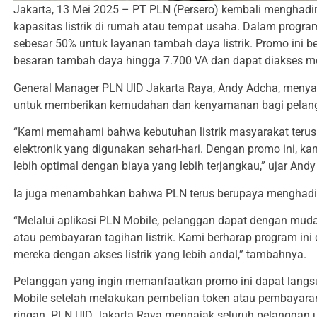
Jakarta, 13 Mei 2025 – PT PLN (Persero) kembali menghadi
kapasitas listrik di rumah atau tempat usaha. Dalam progra
sebesar 50% untuk layanan tambah daya listrik. Promo ini 
besaran tambah daya hingga 7.700 VA dan dapat diakses mel
General Manager PLN UID Jakarta Raya, Andy Adcha, meny
untuk memberikan kemudahan dan kenyamanan bagi pelan
“Kami memahami bahwa kebutuhan listrik masyarakat teru
elektronik yang digunakan sehari-hari. Dengan promo ini, k
lebih optimal dengan biaya yang lebih terjangkau,” ujar And
Ia juga menambahkan bahwa PLN terus berupaya menghadirk
“Melalui aplikasi PLN Mobile, pelanggan dapat dengan mu
atau pembayaran tagihan listrik. Kami berharap program i
mereka dengan akses listrik yang lebih andal,” tambahnya.
Pelanggan yang ingin memanfaatkan promo ini dapat lang
Mobile setelah melakukan pembelian token atau pembayaran 
ringan. PLN UID Jakarta Raya mengajak seluruh pelanggan