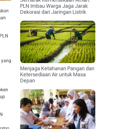
PLN Imbau Warga Jaga Jarak
iskon
Dekorasi dari Jaringan Listrik
gan
 PLN
k yang
Menjaga Ketahanan Pangan dan
Ketersediaan Air untuk Masa
Depan
oken
dup
LN
promo