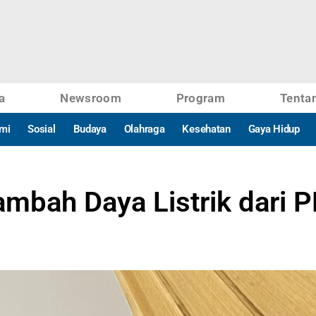
a
Newsroom
Program
Tenta
mi
Sosial
Budaya
Olahraga
Kesehatan
Gaya Hidup
mbah Daya Listrik dari P