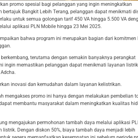
rkan promo spesial bagi pelanggan yang ingin meningkatkan
m bertajuk Bangkit Lebih Terang, pelanggan dapat menikmati d
berlaku untuk semua golongan tarif 450 VA hingga 5.500 VA den
alui aplikasi PLN Mobile hingga 23 Mei 2025.
ampaikan bahwa program ini merupakan bagian dari komitmen
ggan.
s berkembang, terutama dengan semakin banyaknya perangkat
ami ingin memastikan pelanggan dapat menikmati layanan listri
y Adcha.
an inovasi dan kemudahan dalam layanan kelistrikan.
dah mengakses promo ini hanya dengan melakukan pembelian t
ni dapat membantu masyarakat dalam meningkatkan kualitas hi
sung mengajukan permohonan tambah daya melalui aplikasi P
listrik. Dengan diskon 50%, biaya tambah daya menjadi lebih
 untuk segera memanfaatkan kesempatan ini sebelum periode 