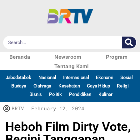
Beranda
Newsroom
Program
Tentang Kami
Jabodetabek
Nasional
Internasional
Ekonomi
Sosial
Budaya
Olahraga
Kesehatan
Gaya Hidup
Religi
Bisnis
Politik
Pendidikan
Kuliner
BRTV
February 12, 2024
Heboh Film Dirty Vote,
Begini Tanggapan