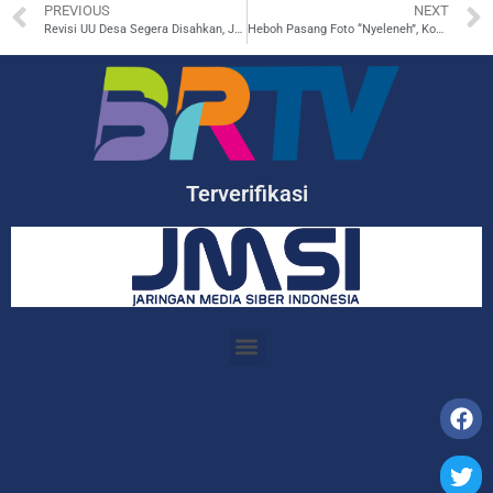
PREVIOUS
NEXT
Revisi UU Desa Segera Disahkan, Jabatan Kades jadi 8 Tahun
Heboh Pasang Foto “Nyeleneh”, Komeng Unggul Sementara di Pemilihan DPD Jabar
Terverifikasi