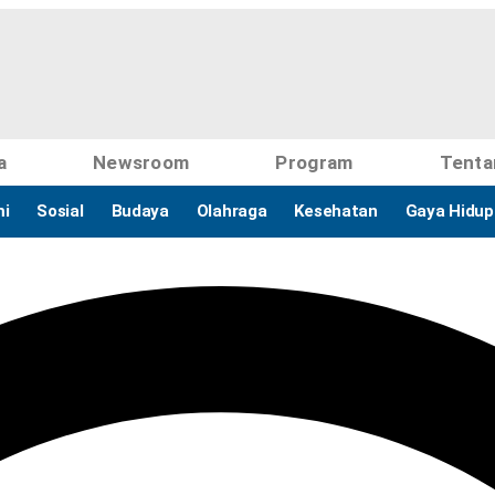
a
Newsroom
Program
Tenta
i
Sosial
Budaya
Olahraga
Kesehatan
Gaya Hidup