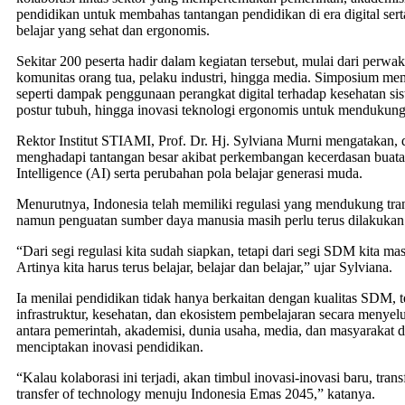
pendidikan untuk membahas tantangan pendidikan di era digital ser
belajar yang sehat dan ergonomis.
Sekitar 200 peserta hadir dalam kegiatan tersebut, mulai dari perwaki
komunitas orang tua, pelaku industri, hingga media. Simposium me
seperti dampak penggunaan perangkat digital terhadap kesehatan sis
postur tubuh, hingga inovasi teknologi ergonomis untuk mendukung 
Rektor Institut STIAMI, Prof. Dr. Hj. Sylviana Murni mengatakan, d
menghadapi tantangan besar akibat perkembangan kecerdasan buatan 
Intelligence (AI) serta perubahan pola belajar generasi muda.
Menurutnya, Indonesia telah memiliki regulasi yang mendukung tra
namun penguatan sumber daya manusia masih perlu terus dilakukan
“Dari segi regulasi kita sudah siapkan, tetapi dari segi SDM kita m
Artinya kita harus terus belajar, belajar dan belajar,” ujar Sylviana.
Ia menilai pendidikan tidak hanya berkaitan dengan kualitas SDM, 
infrastruktur, kesehatan, dan ekosistem pembelajaran secara menyelu
antara pemerintah, akademisi, dunia usaha, media, dan masyarakat d
menciptakan inovasi pendidikan.
“Kalau kolaborasi ini terjadi, akan timbul inovasi-inovasi baru, tra
transfer of technology menuju Indonesia Emas 2045,” katanya.