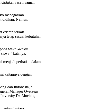
enciptakan rasa nyaman
joko menegaskan
pendidikan. Namun,
 edaran terkait
ya tetap sesuai kebutuhan
i pada waktu-waktu
 siswa,” katanya.
ai menjadi perhatian dalam
omi kaitannya dengan
ang dan Indonesia, di
General Manager Overseas
niversity Dr. Muchlis,
a panjang antara