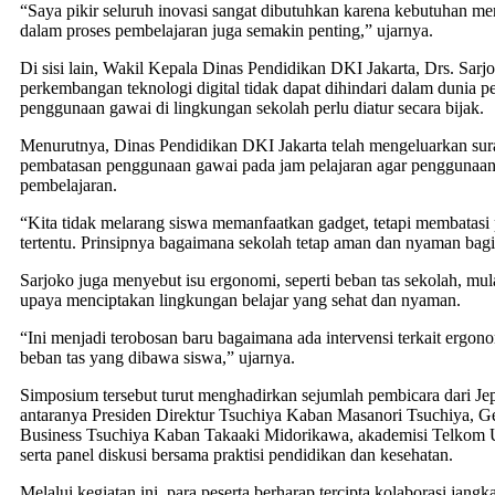
“Saya pikir seluruh inovasi sangat dibutuhkan karena kebutuhan m
dalam proses pembelajaran juga semakin penting,” ujarnya.
Di sisi lain, Wakil Kepala Dinas Pendidikan DKI Jakarta, Drs. Sar
perkembangan teknologi digital tidak dapat dihindari dalam dunia 
penggunaan gawai di lingkungan sekolah perlu diatur secara bijak.
Menurutnya, Dinas Pendidikan DKI Jakarta telah mengeluarkan surat
pembatasan penggunaan gawai pada jam pelajaran agar penggunaann
pembelajaran.
“Kita tidak melarang siswa memanfaatkan gadget, tetapi membatas
tertentu. Prinsipnya bagaimana sekolah tetap aman dan nyaman bagi
Sarjoko juga menyebut isu ergonomi, seperti beban tas sekolah, mul
upaya menciptakan lingkungan belajar yang sehat dan nyaman.
“Ini menjadi terobosan baru bagaimana ada intervensi terkait ergon
beban tas yang dibawa siswa,” ujarnya.
Simposium tersebut turut menghadirkan sejumlah pembicara dari Jep
antaranya Presiden Direktur Tsuchiya Kaban Masanori Tsuchiya, 
Business Tsuchiya Kaban Takaaki Midorikawa, akademisi Telkom U
serta panel diskusi bersama praktisi pendidikan dan kesehatan.
Melalui kegiatan ini, para peserta berharap tercipta kolaborasi jangk