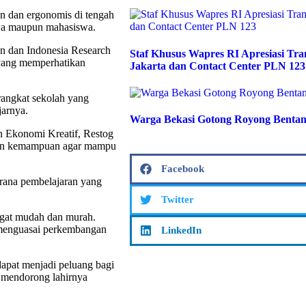
n dan ergonomis di tengah
swa maupun mahasiswa.
an dan Indonesia Research
Staf Khusus Wapres RI Apresiasi T
 yang memperhatikan
Jakarta dan Contact Center PLN 123
erangkat sekolah yang
jarnya.
Warga Bekasi Gotong Royong Bentan
n Ekonomi Kreatif, Restog
kan kemampuan agar mampu
Facebook
arana pembelajaran yang
Twitter
angat mudah dan murah.
 menguasai perkembangan
LinkedIn
apat menjadi peluang bagi
at mendorong lahirnya