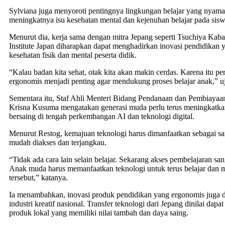
Sylviana juga menyoroti pentingnya lingkungan belajar yang nyama
meningkatnya isu kesehatan mental dan kejenuhan belajar pada si
Menurut dia, kerja sama dengan mitra Jepang seperti Tsuchiya Kab
Institute Japan diharapkan dapat menghadirkan inovasi pendidikan
kesehatan fisik dan mental peserta didik.
“Kalau badan kita sehat, otak kita akan makin cerdas. Karena itu p
ergonomis menjadi penting agar mendukung proses belajar anak,” u
Sementara itu, Staf Ahli Menteri Bidang Pendanaan dan Pembiayaa
Krisna Kusuma mengatakan generasi muda perlu terus meningkat
bersaing di tengah perkembangan AI dan teknologi digital.
Menurut Restog, kemajuan teknologi harus dimanfaatkan sebagai s
mudah diakses dan terjangkau.
“Tidak ada cara lain selain belajar. Sekarang akses pembelajaran s
Anak muda harus memanfaatkan teknologi untuk terus belajar dan
tersebut,” katanya.
Ia menambahkan, inovasi produk pendidikan yang ergonomis juga d
industri kreatif nasional. Transfer teknologi dari Jepang dinilai dap
produk lokal yang memiliki nilai tambah dan daya saing.