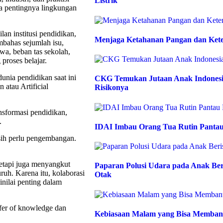
Listrik
ta pentingnya lingkungan
lan institusi pendidikan,
Menjaga Ketahanan Pangan dan Kete
mbahas sejumlah isu,
wa, beban tas sekolah,
proses belajar.
unia pendidikan saat ini
CKG Temukan Jutaan Anak Indonesia
atau Artificial
Risikonya
nsformasi pendidikan,
.
IDAI Imbau Orang Tua Rutin Pantau
asih perlu pengembangan.
tetapi juga menyangkut
Paparan Polusi Udara pada Anak Be
ruh. Karena itu, kolaborasi
Otak
inilai penting dalam
nsfer of knowledge dan
Kebiasaan Malam yang Bisa Memban