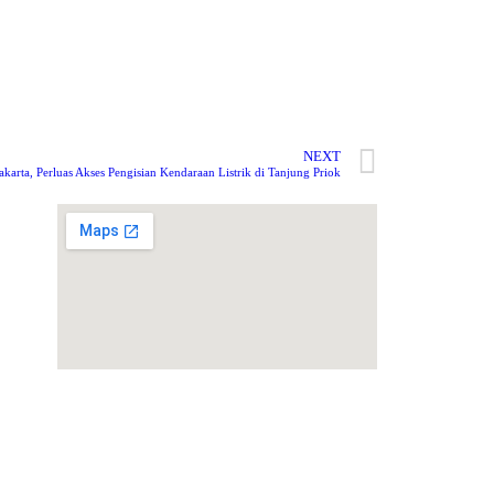
NEXT
arta, Perluas Akses Pengisian Kendaraan Listrik di Tanjung Priok