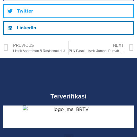
Twitter
LinkedIn
PREVIOUS
NEXT
Listrik Apartemen B Residence di Jakarta Barat Resmi Nyala, PLN Pasok Daya Jumbo!
PLN Pasok Listrik Jumbo, Rumah Data Kita Siap Pacu Transformasi Digital Nasional!
Terverifikasi