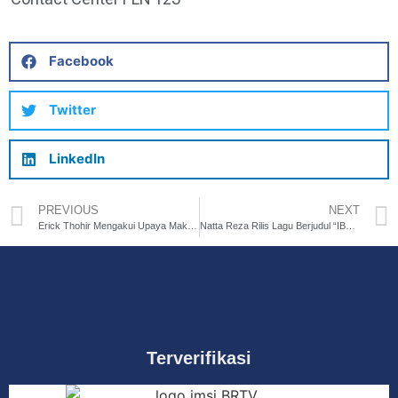
Facebook
Twitter
LinkedIn
PREVIOUS
NEXT
Erick Thohir Mengakui Upaya Maksimal Pemain Timnas Meski Dikalahkan oleh Korea Selatan
Natta Reza Rilis Lagu Berjudul “IBU” untuk Original Soundtrack Film Satu Hari dengan Ibu (SAHDU)
Terverifikasi