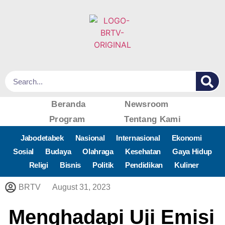
Beranda
Newsroom
Program
Tentang Kami
Jabodetabek
Nasional
Internasional
Ekonomi
Sosial
Budaya
Olahraga
Kesehatan
Gaya Hidup
Religi
Bisnis
Politik
Pendidikan
Kuliner
BRTV
August 31, 2023
Menghadapi Uji Emisi