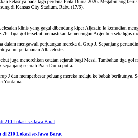
an kelasnya pada laga perdana Piala Dunia 2026. Megabintang berus
sung di Kansas City Stadium, Rabu (17/6).
elesaian klinis yang gagal dibendung kiper Aljazair. Ia kemudian m
76. Tiga gol tersebut memastikan kemenangan Argentina sekaligus menj
ina dalam mengawali perjuangan mereka di Grup J. Sepanjang pertandi
tnya lini pertahanan Albiceleste.
sebut juga menorehkan catatan sejarah bagi Messi. Tambahan tiga gol
 sepanjang sejarah Piala Dunia putra.
Grup J dan memperbesar peluang mereka melaju ke babak berikutnya. S
pi Yordania.
n di 210 Lokasi se-Jawa Barat