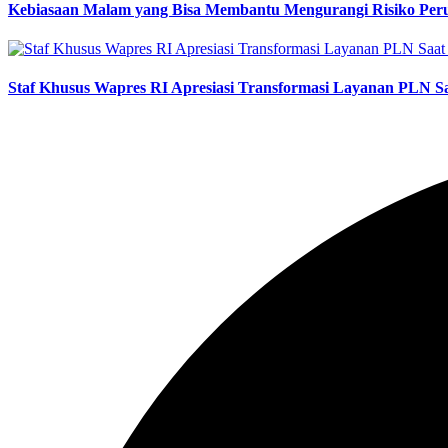
Kebiasaan Malam yang Bisa Membantu Mengurangi Risiko Pe
Staf Khusus Wapres RI Apresiasi Transformasi Layanan PLN S