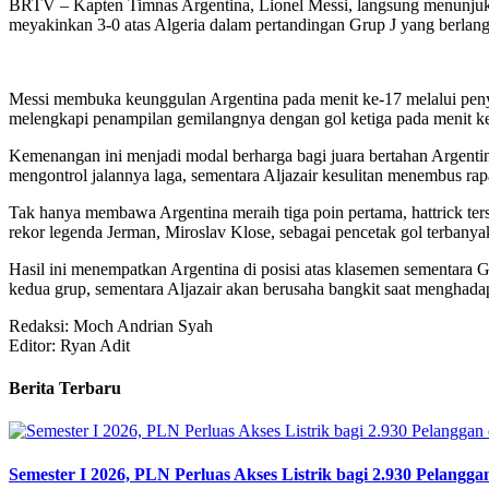
BRTV – Kapten Timnas Argentina, Lionel Messi, langsung menunjukk
meyakinkan 3-0 atas Algeria dalam pertandingan Grup J yang berlang
Messi membuka keunggulan Argentina pada menit ke-17 melalui peny
melengkapi penampilan gemilangnya dengan gol ketiga pada menit ke-
Kemenangan ini menjadi modal berharga bagi juara bertahan Argent
mengontrol jalannya laga, sementara Aljazair kesulitan menembus rapa
Tak hanya membawa Argentina meraih tiga poin pertama, hattrick ter
rekor legenda Jerman, Miroslav Klose, sebagai pencetak gol terbanyak
Hasil ini menempatkan Argentina di posisi atas klasemen sementara 
kedua grup, sementara Aljazair akan berusaha bangkit saat menghada
Redaksi: Moch Andrian Syah
Editor: Ryan Adit
Berita Terbaru
Semester I 2026, PLN Perluas Akses Listrik bagi 2.930 Pelangga