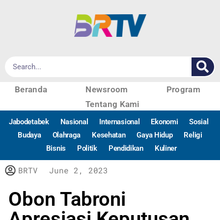
Beranda
Newsroom
Program
Tentang Kami
Jabodetabek
Nasional
Internasional
Ekonomi
Sosial
Budaya
Olahraga
Kesehatan
Gaya Hidup
Religi
Bisnis
Politik
Pendidikan
Kuliner
BRTV
June 2, 2023
Obon Tabroni
Apresiasi Keputusan