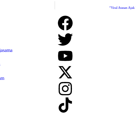
“Viral Atasan Aja
jasama
s
am
T. Badar Televisi Media Persada Bekasi
|
All Rights Reserved