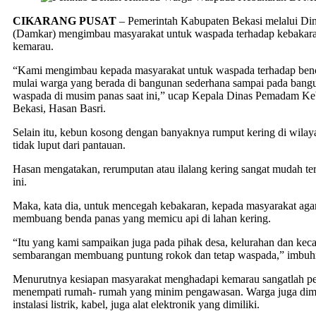
CIKARANG PUSAT
– Pemerintah Kabupaten Bekasi melalui D
(Damkar) mengimbau masyarakat untuk waspada terhadap kebakara
kemarau.
“Kami mengimbau kepada masyarakat untuk waspada terhadap benc
mulai warga yang berada di bangunan sederhana sampai pada bangun
waspada di musim panas saat ini,” ucap Kepala Dinas Pemadam K
Bekasi, Hasan Basri.
Selain itu, kebun kosong dengan banyaknya rumput kering di wila
tidak luput dari pantauan.
Hasan mengatakan, rerumputan atau ilalang kering sangat mudah te
ini.
Maka, kata dia, untuk mencegah kebakaran, kepada masyarakat aga
membuang benda panas yang memicu api di lahan kering.
“Itu yang kami sampaikan juga pada pihak desa, kelurahan dan kec
sembarangan membuang puntung rokok dan tetap waspada,” imbuh
Menurutnya kesiapan masyarakat menghadapi kemarau sangatlah pe
menempati rumah- rumah yang minim pengawasan. Warga juga dim
instalasi listrik, kabel, juga alat elektronik yang dimiliki.