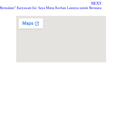
NEXT
k Bermalam” Karyawati Ini: Saya Minta Korban Lainnya untuk Bersuara