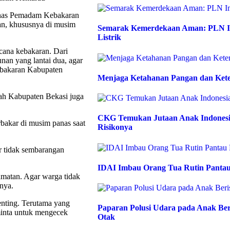
inas Pemadam Kebakaran
n, khususnya di musim
Semarak Kemerdekaan Aman: PLN Im
Listrik
ana kebakaran. Dari
an yang lantai dua, agar
ebakaran Kabupaten
Menjaga Ketahanan Pangan dan Kete
yah Kabupaten Bekasi juga
CKG Temukan Jutaan Anak Indonesia
rbakar di musim panas saat
Risikonya
r tidak sembarangan
IDAI Imbau Orang Tua Rutin Pantau
amatan. Agar warga tidak
nya.
nting. Terutama yang
Paparan Polusi Udara pada Anak Be
inta untuk mengecek
Otak