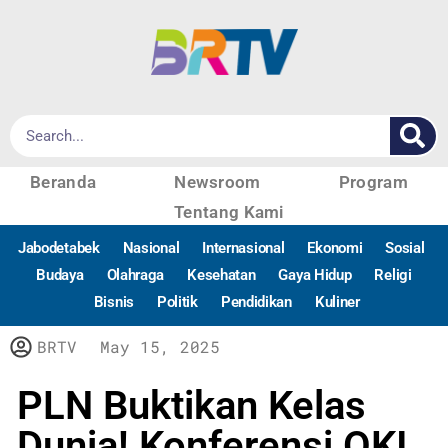
Beranda
Newsroom
Program
Tentang Kami
Jabodetabek
Nasional
Internasional
Ekonomi
Sosial
Budaya
Olahraga
Kesehatan
Gaya Hidup
Religi
Bisnis
Politik
Pendidikan
Kuliner
BRTV
May 15, 2025
PLN Buktikan Kelas
Dunia! Konferensi OKI