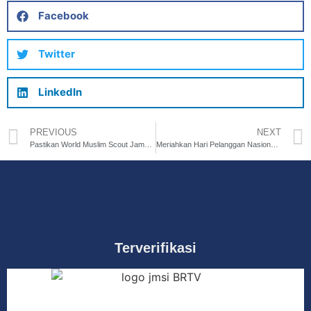
Facebook
Twitter
LinkedIn
PREVIOUS
NEXT
Pastikan World Muslim Scout Jamboree 2025 Lancar, PLN Dukung Suplai Listrik Andal 2.147.000 VA
Meriahkan Hari Pelanggan Nasional, PLN Gelar Lomba Masak dengan Kompor Listrik
Terverifikasi