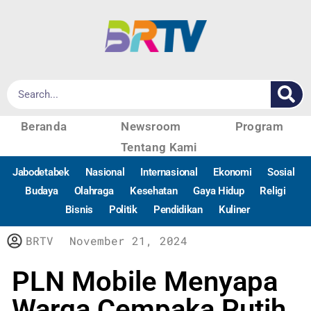
Beranda
Newsroom
Program
Tentang Kami
Jabodetabek
Nasional
Internasional
Ekonomi
Sosial
Budaya
Olahraga
Kesehatan
Gaya Hidup
Religi
Bisnis
Politik
Pendidikan
Kuliner
BRTV
November 21, 2024
PLN Mobile Menyapa
Warga Cempaka Putih