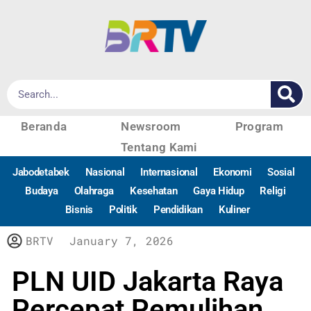
Beranda
Newsroom
Program
Tentang Kami
Jabodetabek
Nasional
Internasional
Ekonomi
Sosial
Budaya
Olahraga
Kesehatan
Gaya Hidup
Religi
Bisnis
Politik
Pendidikan
Kuliner
BRTV
January 7, 2026
PLN UID Jakarta Raya
Percepat Pemulihan