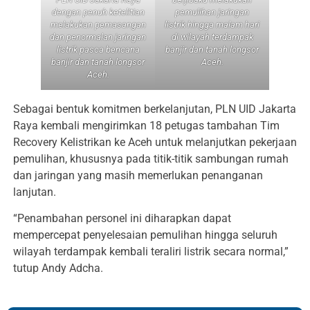
pemulihan jaringan
dengan penuh ketelitian
listrik hingga malam hari
melakukan pemasangan
di wilayah terdampak
dan penormalan jaringan
banjir dan tanah longsor
listrik pasca bencana
Aceh.
banjir dan tanah longsor
Aceh.
Sebagai bentuk komitmen berkelanjutan, PLN UID Jakarta
Raya kembali mengirimkan 18 petugas tambahan Tim
Recovery Kelistrikan ke Aceh untuk melanjutkan pekerjaan
pemulihan, khususnya pada titik-titik sambungan rumah
dan jaringan yang masih memerlukan penanganan
lanjutan.
“Penambahan personel ini diharapkan dapat
mempercepat penyelesaian pemulihan hingga seluruh
wilayah terdampak kembali teraliri listrik secara normal,”
tutup Andy Adcha.