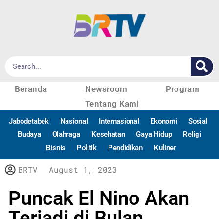
Beranda
Newsroom
Program
Tentang Kami
Jabodetabek
Nasional
Internasional
Ekonomi
Sosial
Budaya
Olahraga
Kesehatan
Gaya Hidup
Religi
Bisnis
Politik
Pendidikan
Kuliner
BRTV
August 1, 2023
Puncak El Nino Akan
Terjadi di Bulan