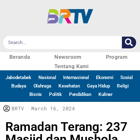
Beranda
Newsroom
Program
Tentang Kami
Jabodetabek
Nasional
Internasional
Ekonomi
Sosial
Budaya
Olahraga
Kesehatan
Gaya Hidup
Religi
Bisnis
Politik
Pendidikan
Kuliner
BRTV
March 16, 2024
Ramadan Terang: 237
Masjid dan Mushola