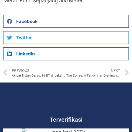
Merah Putih Sepanjang 500 Meter
Facebook
Twitter
LinkedIn
PREVIOUS
NEXT
Akibat Hujan Deras, 16 RT di Jakarta Terendam Banjir
The Soiree: A Fancy Iftar Evening at Nuanza Hotel and Convention Cikarang
Terverifikasi