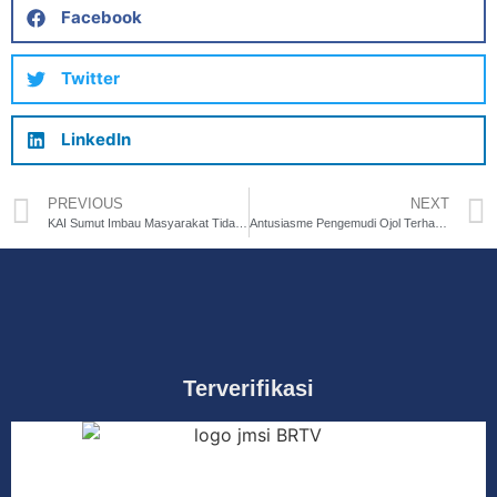
Facebook
Twitter
LinkedIn
PREVIOUS
NEXT
KAI Sumut Imbau Masyarakat Tidak Melakukan Aktifitas “Ngabuburit” di Jalur KA
Antusiasme Pengemudi Ojol Terhadap THR, Namun Dihadapkan Banyak Syarat?
Terverifikasi