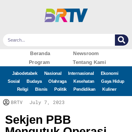
Beranda
Newsroom
Program
Tentang Kami
Jabodetabek
Nasional
Internasional
Ekonomi
Sosial
Budaya
Olahraga
Kesehatan
Gaya Hidup
Religi
Bisnis
Politik
Pendidikan
Kuliner
BRTV
July 7, 2023
Sekjen PBB
Mengutuk Operasi