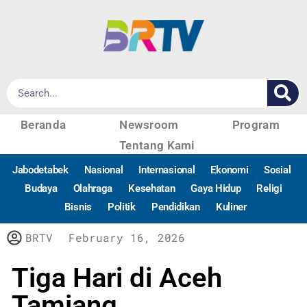
Beranda
Newsroom
Program
Tentang Kami
Jabodetabek
Nasional
Internasional
Ekonomi
Sosial
Budaya
Olahraga
Kesehatan
Gaya Hidup
Religi
Bisnis
Politik
Pendidikan
Kuliner
BRTV
February 16, 2026
Tiga Hari di Aceh
Tamiang