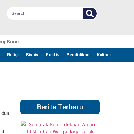
ng Kami
Religi
Bisnis
Politik
Pendidikan
Kuliner
Berita Terbaru
u dua
il